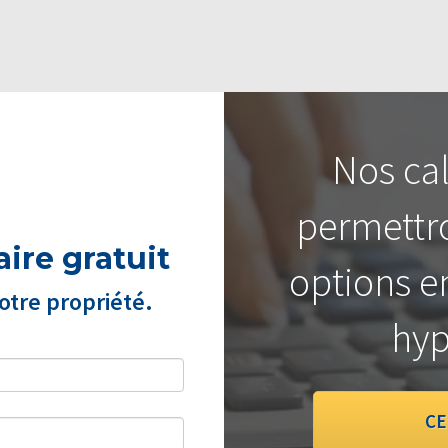
Nos cal
permettro
ire gratuit
options e
tre propriété.
hyp
CE