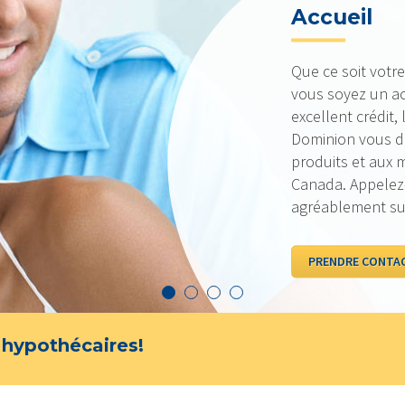
TAUX AC
Nos taux sont to
sommes fiers de p
qui vous est le p
d’œil à nos taux
VOIR LES TAUX
 hypothécaires!