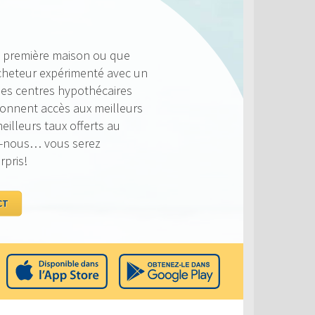
TUELS
ujours compétitifs et nous
ouvoir vous offrir le taux
lus profitable. Jetez un coup
 comparés à la concurrence.