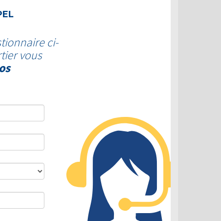
PEL
tionnaire ci-
tier vous
os